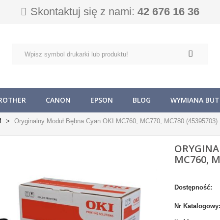
Skontaktuj się z nami:
42 676 16 36
ROTHER
CANON
EPSON
BLOG
WYMIANA BUTL
M
Oryginalny Moduł Bębna Cyan OKI MC760, MC770, MC780 (45395703)
ORYGINA
MC760, M
Dostępność:
Nr Katalogowy