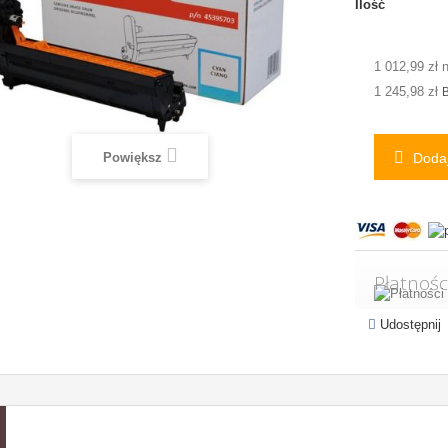
Ilość
1 012,99 zł 
1 245,98 zł
B
Powiększ
Dodaj
Płatnośc
Udostępnij