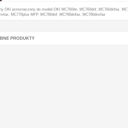
lny OKI przeznaczony do modeli:OKI MC760dn, MC760dnf, MC760dnfax, M
vfax, MC770plus MFP, MC780dnf, MC780dnfax, MC780dnvfax
BNE PRODUKTY