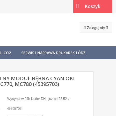
Koszyk
(pusty)
Zaloguj się
I CO2
SERWIS I NAPRAWA DRUKAREK ŁÓDŹ
LNY MODUŁ BĘBNA CYAN OKI
C770, MC780 (45395703)
Wysyłka w 24h Kurier DHL już od 22.52 zł
:
45395703