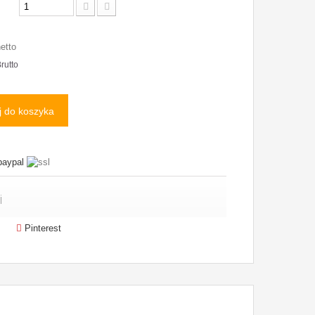
netto
rutto
 do koszyka
i
Pinterest