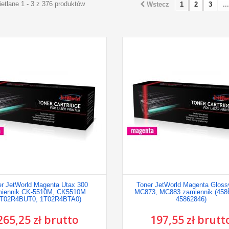
etlane 1 - 3 z 376 produktów
Wstecz
1
2
3
...
er JetWorld Magenta Utax 300
Toner JetWorld Magenta Glos
miennik CK-5510M, CK5510M
MC873, MC883 zamiennik (458
1T02R4BUT0, 1T02R4BTA0)
45862846)
265,25 zł brutto
197,55 zł brutt