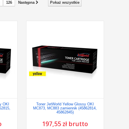
126
Następna
Pokaż wszystkie
sy OKI
Toner JetWorld Yellow Glossy OKI
62815,
MC873, MC883 zamiennik (45862814,
45862845)
o
197,55 zł brutto