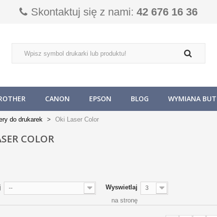
Skontaktuj się z nami:
42 676 16 36
ROTHER
CANON
EPSON
BLOG
WYMIANA BUTL
ery do drukarek
Oki Laser Color
ASER COLOR
j
Wyswietlaj
--
3
na stronę