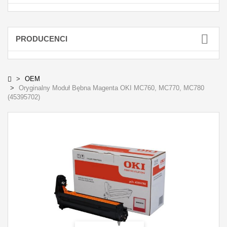
PRODUCENCI
OEM
Oryginalny Moduł Bębna Magenta OKI MC760, MC770, MC780
(45395702)