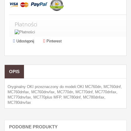
Płatności
Udostępnij
Pinterest
OPIS
Oryginalny OKI przeznaczony do modeli:OKI MC760dn, MC760dnf,
MC760dnfax, MC760dnvfax, MC770dn, MC770dnf, MC770dnfax,
MC770dnvfax, MC770plus MFP, MC780dnf, MC780dnfax,
MC780dnvfax
PODOBNE PRODUKTY