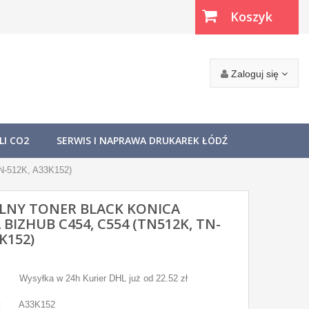
Koszyk
(pusty)
Zaloguj się
I CO2
SERWIS I NAPRAWA DRUKAREK ŁÓDŹ
TN-512K, A33K152)
LNY TONER BLACK KONICA
BIZHUB C454, C554 (TN512K, TN-
K152)
Wysyłka w 24h Kurier DHL już od 22.52 zł
:
A33K152