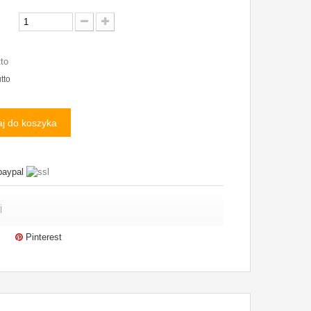
tto
tto
j do koszyka
i
Pinterest