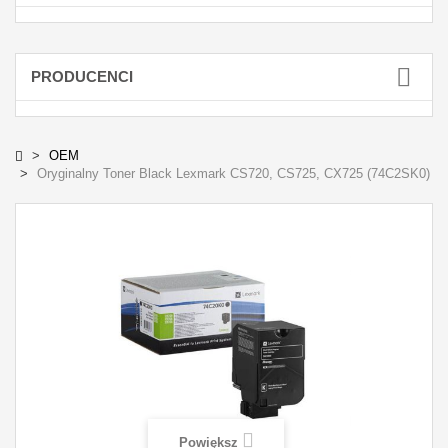
PRODUCENCI
OEM
Oryginalny Toner Black Lexmark CS720, CS725, CX725 (74C2SK0)
Powiększ