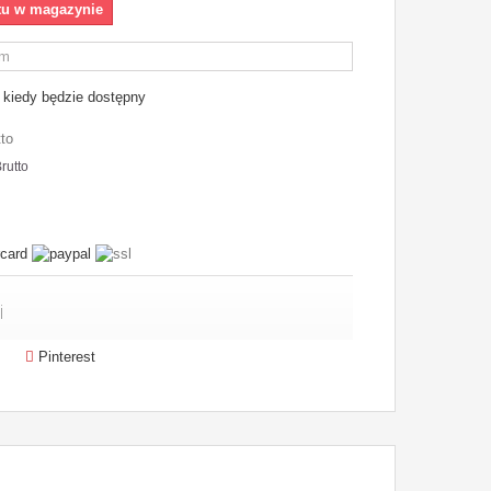
tu w magazynie
kiedy będzie dostępny
tto
rutto
i
Pinterest