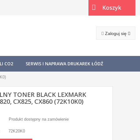
Koszyk
(pusty)
Zaloguj się
I CO2
SERWIS I NAPRAWA DRUKAREK ŁÓDŹ
K0)
LNY TONER BLACK LEXMARK
820, CX825, CX860 (72K10K0)
Produkt dostępny na zamówienie
:
72K20K0