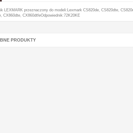
ik LEXMARK przeznaczony do modeli:Lexmark CS820de, CS820dte, CS820dt
, CX860dte, CX860dtfeOdpowiednik:72K20KE
BNE PRODUKTY