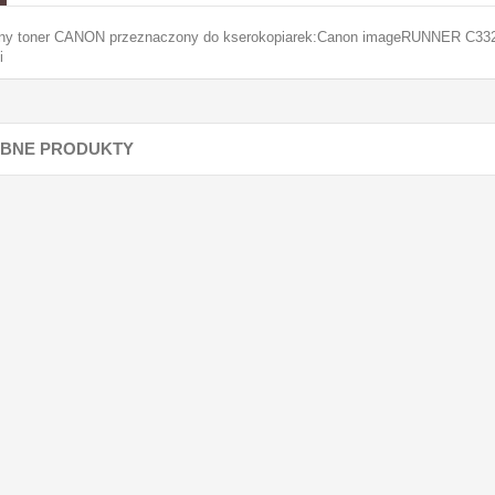
lny toner CANON przeznaczony do kserokopiarek:Canon imageRUNNER C332
i
BNE PRODUKTY