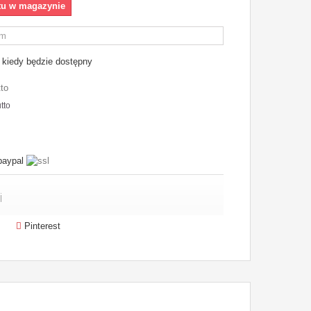
tu w magazynie
kiedy będzie dostępny
tto
tto
i
Pinterest