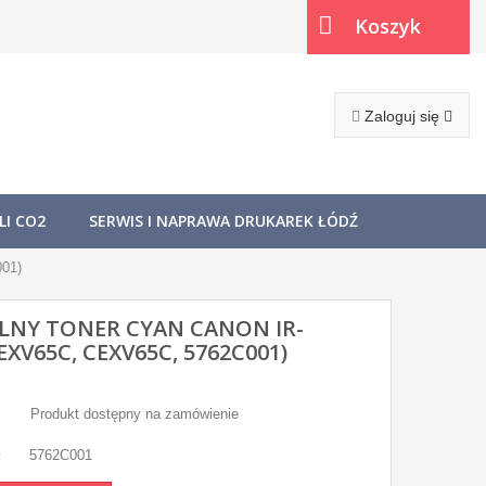
Koszyk
(pusty)
Zaloguj się
I CO2
SERWIS I NAPRAWA DRUKAREK ŁÓDŹ
001)
LNY TONER CYAN CANON IR-
EXV65C, CEXV65C, 5762C001)
Produkt dostępny na zamówienie
:
5762C001