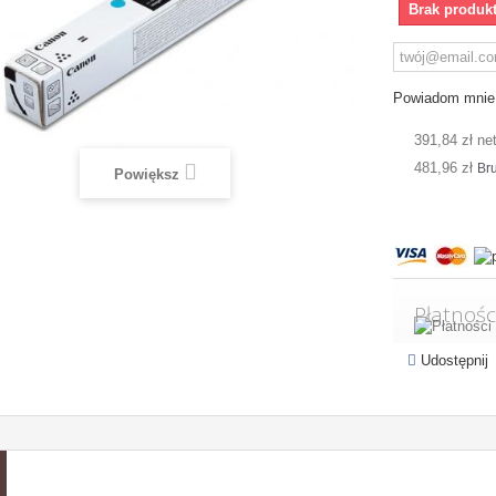
Brak produk
Powiadom mnie 
391,84 zł ne
481,96 zł
Bru
Powiększ
Płatnośc
Udostępnij