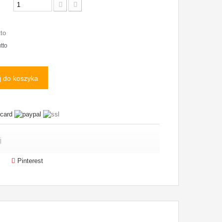
tto
tto
 do koszyka
i
Pinterest