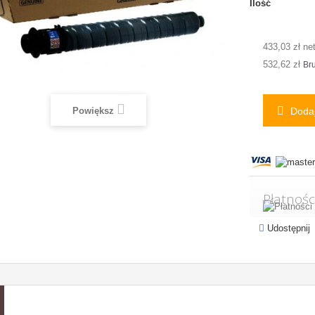
Ilość
433,03 zł ne
532,62 zł
Bru
Powiększ
Dodaj
Płatnośc
Udostępnij