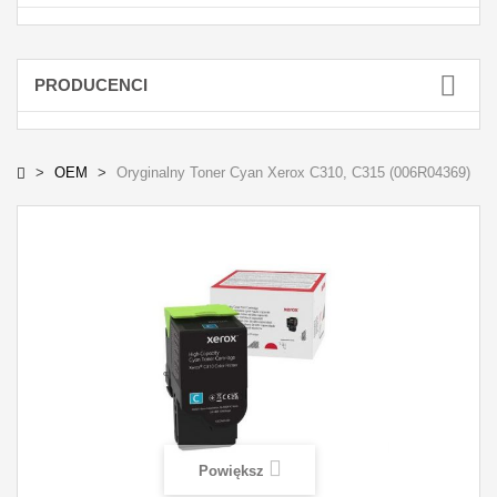
PRODUCENCI
OEM
Oryginalny Toner Cyan Xerox C310, C315 (006R04369)
Powiększ