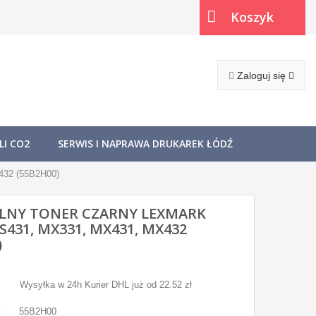
Koszyk
(pusty)
Zaloguj się
I CO2
SERWIS I NAPRAWA DRUKAREK ŁÓDŹ
432 (55B2H00)
LNY TONER CZARNY LEXMARK
S431, MX331, MX431, MX432
)
Wysyłka w 24h Kurier DHL już od 22.52 zł
:
55B2H00