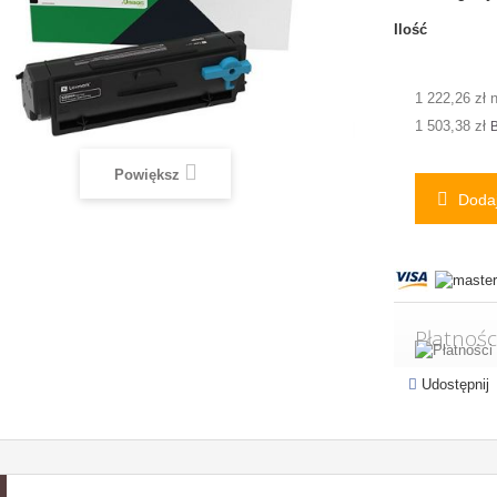
Ilość
1 222,26 zł 
1 503,38 zł
B
Powiększ
Dodaj
Płatnośc
Udostępnij