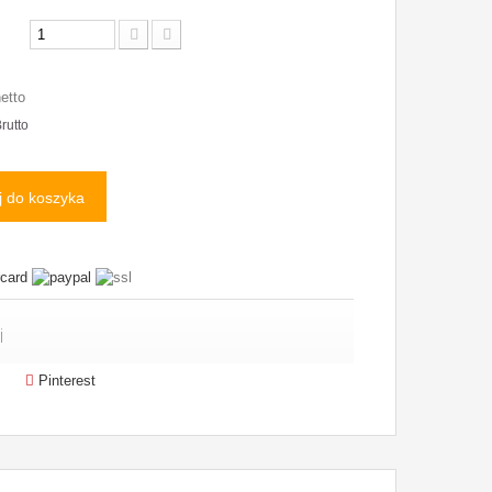
netto
rutto
 do koszyka
i
Pinterest