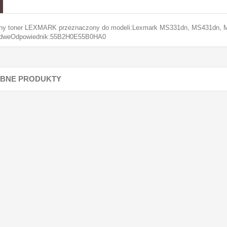
lny toner LEXMARK przeznaczony do modeli:Lexmark MS331dn, MS431dn,
dweOdpowiednik:55B2H0E55B0HA0
BNE PRODUKTY