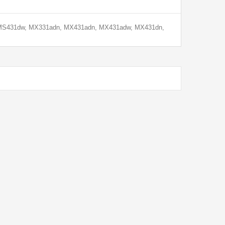
 MS431dw, MX331adn, MX431adn, MX431adw, MX431dn,