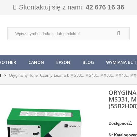
Skontaktuj się z nami:
42 676 16 36
ROTHER
CANON
EPSON
BLOG
WYMIANA BUTL
M
Oryginalny Toner Czarny Lexmark MS331, MS431, MX331, MX431, MX
ORYGINA
MS331, M
(55B2H00
Dostępność:
Nr Katalogowy