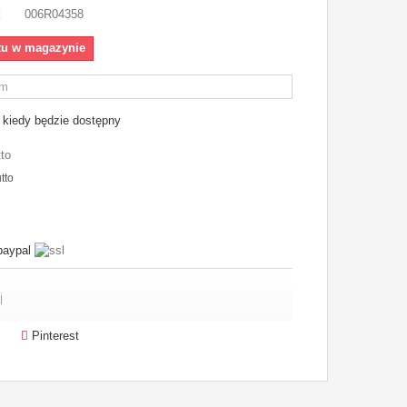
:
006R04358
tu w magazynie
kiedy będzie dostępny
tto
tto
i
Pinterest