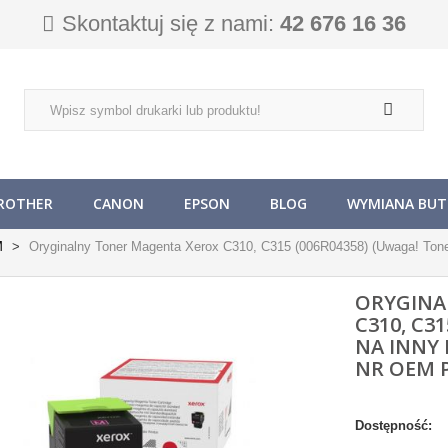
Skontaktuj się z nami:
42 676 16 36
ROTHER
CANON
EPSON
BLOG
WYMIANA BUTL
M
Oryginalny Toner Magenta Xerox C310, C315 (006R04358) (Uwaga! Tone
ORYGINA
C310, C3
NA INNY 
NR OEM 
Dostępność: