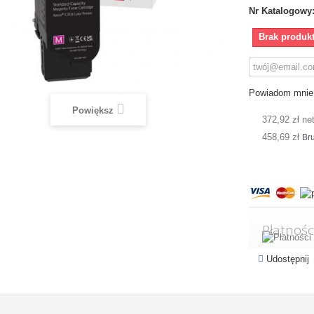
Nr Katalogowy
Brak produk
Powiadom mnie 
Powiększ
372,92 zł ne
458,69 zł
Bru
Płatnośc
Udostępnij