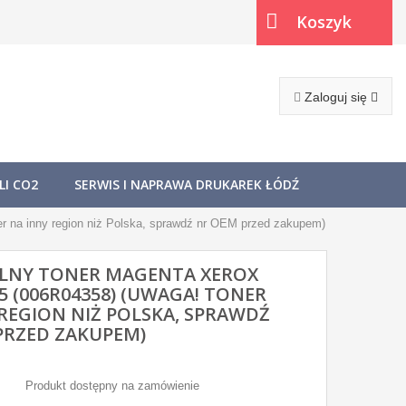
Koszyk
(pusty)
Zaloguj się
I CO2
SERWIS I NAPRAWA DRUKAREK ŁÓDŹ
r na inny region niż Polska, sprawdź nr OEM przed zakupem)
LNY TONER MAGENTA XEROX
15 (006R04358) (UWAGA! TONER
REGION NIŻ POLSKA, SPRAWDŹ
PRZED ZAKUPEM)
Produkt dostępny na zamówienie