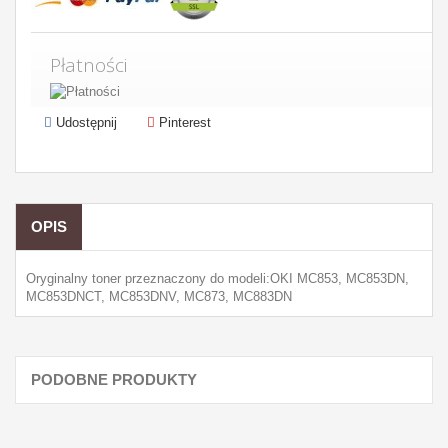
Płatności
Udostępnij
Pinterest
OPIS
Oryginalny toner przeznaczony do modeli:OKI MC853, MC853DN,
MC853DNCT, MC853DNV, MC873, MC883DN
PODOBNE PRODUKTY