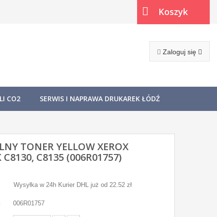
Koszyk
(pusty)
Zaloguj się
I CO2
SERWIS I NAPRAWA DRUKAREK ŁÓDŹ
LNY TONER YELLOW XEROX
 C8130, C8135 (006R01757)
Wysyłka w 24h Kurier DHL już od 22.52 zł
:
006R01757