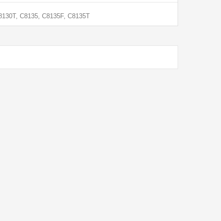
C8130T, C8135, C8135F, C8135T