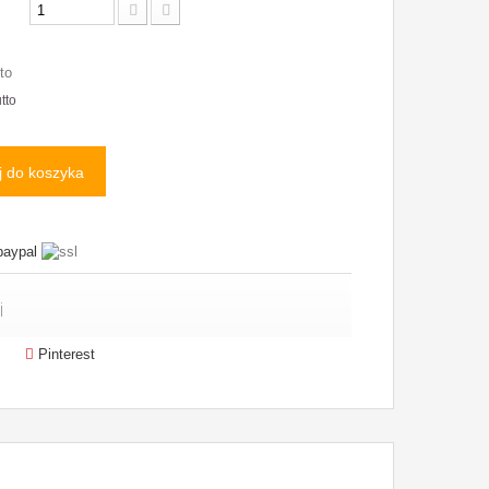
to
tto
 do koszyka
i
Pinterest