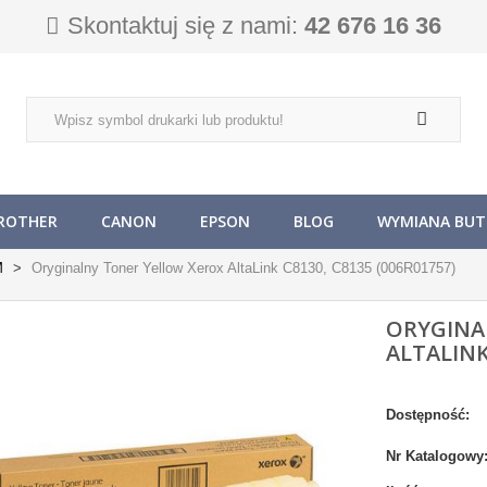
Skontaktuj się z nami:
42 676 16 36
ROTHER
CANON
EPSON
BLOG
WYMIANA BUTL
M
Oryginalny Toner Yellow Xerox AltaLink C8130, C8135 (006R01757)
ORYGINA
ALTALINK
Dostępność:
Nr Katalogowy