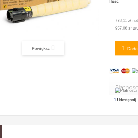
Ilość
778,11 zł net
957,08 zł
Bru
Powiększ
Dodaj
Płatnośc
Udostępnij