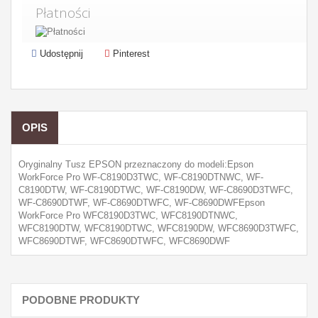
Płatności
Udostępnij
Pinterest
OPIS
Oryginalny Tusz EPSON przeznaczony do modeli:Epson
WorkForce Pro WF-C8190D3TWC, WF-C8190DTNWC, WF-
C8190DTW, WF-C8190DTWC, WF-C8190DW, WF-C8690D3TWFC,
WF-C8690DTWF, WF-C8690DTWFC, WF-C8690DWFEpson
WorkForce Pro WFC8190D3TWC, WFC8190DTNWC,
WFC8190DTW, WFC8190DTWC, WFC8190DW, WFC8690D3TWFC,
WFC8690DTWF, WFC8690DTWFC, WFC8690DWF
PODOBNE PRODUKTY