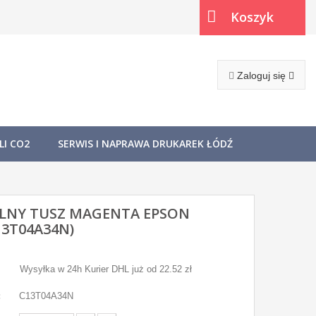
Koszyk
(pusty)
Zaloguj się
I CO2
SERWIS I NAPRAWA DRUKAREK ŁÓDŹ
LNY TUSZ MAGENTA EPSON
13T04A34N)
Wysyłka w 24h Kurier DHL już od 22.52 zł
:
C13T04A34N