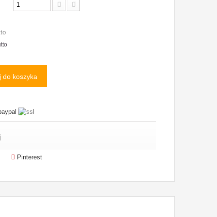
tto
tto
 do koszyka
i
Pinterest