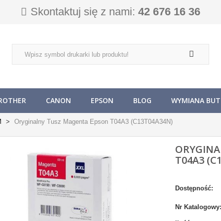
Skontaktuj się z nami:
42 676 16 36
ROTHER
CANON
EPSON
BLOG
WYMIANA BUTL
M
Oryginalny Tusz Magenta Epson T04A3 (C13T04A34N)
ORYGINA
T04A3 (C
Dostępność:
Nr Katalogowy