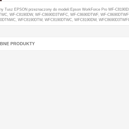
lny Tusz EPSON przeznaczony do modeli:Epson WorkForce Pro WF-C81
TWC, WF-C8190DW, WF-C8690D3TWFC, WF-C8690DTWF, WF-C8690DTWFC
0DTNWC, WFC8190DTW, WFC8190DTWC, WFC8190DW, WFC8690D3TWF
BNE PRODUKTY