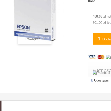
Ilość
488,69 zł ne
601,09 zł
Bru
Powiększ
Dodaj
Płatnośc
Udostępnij