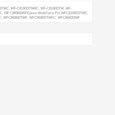
90D3TWC, WF-C8190DTNWC, WF-C8190DTW, WF-
, WF-C8690DWFEpson WorkForce Pro WFC8190D3TWC,
C, WFC8690DTWF, WFC8690DTWFC, WFC8690DWF