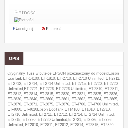
Płatności
Udostępnij
Pinterest
OPIS
Oryginalny Tusz w butelce EPSON przeznaczony do modeli:Epson
EcoTank ET-14100, ET-1810, ET-2710, ET-2710 Unlimited, ET-2711,
ET-2712, ET-2714, ET-2714 Unlimited, ET-2715, ET-2720, ET-2720
Unlimited,ET-2721, ET-2726, ET-2726 Unlimited, ET-2810, ET-2811,
ET-2812, ET-2814, ET-2815, ET-2820, ET-2821, ET-2825, ET-2826,
ET-2830, ET-2840, ET-2860, ET-2861, ET-2862, ET-2864, ET-2865,
ET-2870, ET-2871, ET-2875, ET-2876, ET-4700, ET-4700 Unlimited,
ET-4800, ET-4810Epson EcoTank ET14100, ET1810, ET2710,
ET2710 Unlimited, ET2711, ET2712, ET2714, ET2714 Unlimited,
ET2715, ET2720, ET2720 Unlimited,ET2721, ET2726, ET2726
Unlimited, ET2810, ET2811, ET2812, ET2814, ET2815, ET2820,