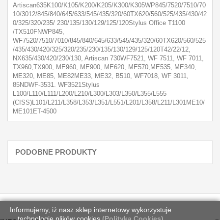
Artiscan635K100/K105/K200/K205/K300/K305WP845/7520/7510/70
10/3012/845/840/645/633/545/435/320/60TX620/560/525/435/430/42
0/325/320/235/ 230/135/130/129/125/120Stylus Office T1100
/TX510FNWP845,
WF7520/7510/7010/845/840/645/633/545/435/320/60TX620/560/525
/435/430/420/325/320/235/230/135/130/129/125/120T42/22/12,
NX635/430/420/230/130, Artiscan 730WF7521, WF 7511, WF 7011,
TX960,TX900, ME960, ME900, ME620, ME570,ME535, ME340,
ME320, ME85, ME82ME33, ME32, B510, WF7018, WF 3011,
85NDWF-3531. WF3521Stylus
L100/L110/L111/L200/L210/L300/L303/L350/L355/L555
(CISS)L101/L211/L358/L353/L351/L551/L201/L358/L211/L301ME10/
ME101ET-4500
PODOBNE PRODUKTY
Informujemy, iż nasz sklep internetowy wykorzystuje
technologię plików cookies
(Polityka Cookies)