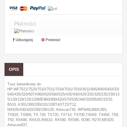
Płatności
Udostępnij
Pinterest
OPIS
Tusz barwnikowy do
HP:WF7521/7520/7510/7511/7018/7011/7010/3011/845/840/645/633/
545/435/320/60TX960/620/560/525/435/430/420/325/320/235/230/13
5/130/129/125/120ME960/900/620/570/535/340/320/85/82/33/32,
B510, K301/300/200/101/100T42/T22/T12,
NX635/430/420/330/230/130, Artiscan730, WP845L800/L801,
TX820, TX800, TX 730, TX720, TX710, TX700,TX659, TX650, T59,
T50, RX690, RX615,RX610, RX590, RX585, R290, R270,ME820,
Artiscan837,