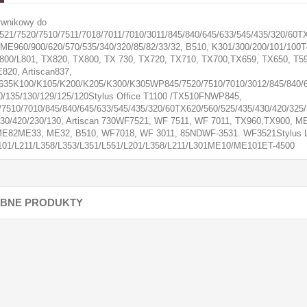
rwnikowy do
21/7520/7510/7511/7018/7011/7010/3011/845/840/645/633/545/435/320/60TX
0ME960/900/620/570/535/340/320/85/82/33/32, B510, K301/300/200/101/100T
00/L801, TX820, TX800, TX 730, TX720, TX710, TX700,TX659, TX650, T59
820, Artiscan837,
n635K100/K105/K200/K205/K300/K305WP845/7520/7510/7010/3012/845/840/64
30/135/130/129/125/120Stylus Office T1100 /TX510FNWP845,
7510/7010/845/840/645/633/545/435/320/60TX620/560/525/435/430/420/325/
30/420/230/130, Artiscan 730WF7521, WF 7511, WF 7011, TX960,TX900,
E82ME33, ME32, B510, WF7018, WF 3011, 85NDWF-3531. WF3521Stylus L10
101/L211/L358/L353/L351/L551/L201/L358/L211/L301ME10/ME101ET-4500
BNE PRODUKTY