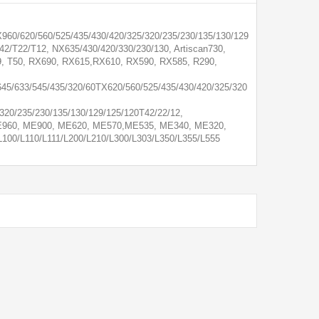
960/620/560/525/435/430/420/325/320/235/230/135/130/129
42/T22/T12, NX635/430/420/330/230/130, Artiscan730,
, T50, RX690, RX615,RX610, RX590, RX585, R290,
5/633/545/435/320/60TX620/560/525/435/430/420/325/320
320/235/230/135/130/129/125/120T42/22/12,
 ME960, ME900, ME620, ME570,ME535, ME340, ME320,
0/L110/L111/L200/L210/L300/L303/L350/L355/L555