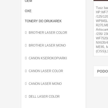
OEM
Tusz ba
OXE
HP:WF75
/125/12
WP845L8
TONERY DO DRUKAREK
R270,ME
Artisca
BROTHER LASER COLOR
/235/ 2
WF7520/
NX635/4
BROTHER LASER MONO
ME85, M
(CISS)L
CANON KSEROKOPIARKI
CANON LASER COLOR
PODO
CANON LASER MONO
DELL LASER COLOR