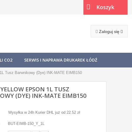
Koszyk
(pusty)
Zaloguj się
I CO2
SERWIS I NAPRAWA DRUKAREK ŁÓDŹ
n 1L Tusz Barwnikowy (Dye) INK-MATE EIMB150
 YELLOW EPSON 1L TUSZ
OWY (DYE) INK-MATE EIMB150
Wysyłka w 24h Kurier DHL już od 22.52 zł
:
BUT-EIMB-150_Y_1L