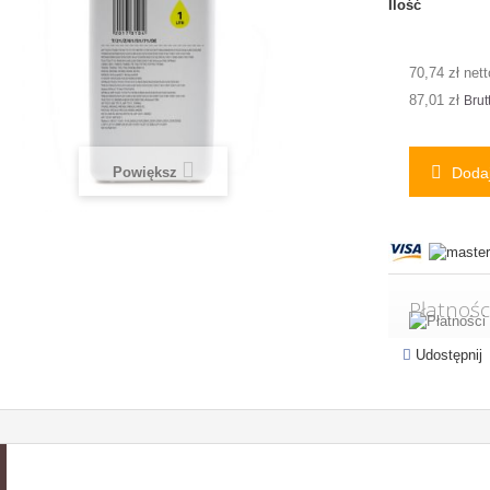
Ilość
70,74 zł nett
87,01 zł
Brut
Powiększ
Dodaj
Płatnośc
Udostępnij