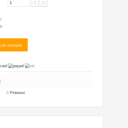
o
to
 do koszyka
i
Pinterest