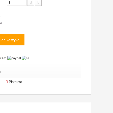
o
to
 do koszyka
i
Pinterest