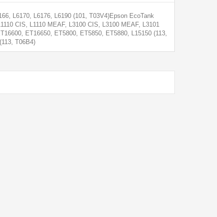
166, L6170, L6176, L6190 (101, T03V4)Epson EcoTank
, L1110 CIS, L1110 MEAF, L3100 CIS, L3100 MEAF, L3101
ET16600, ET16650, ET5800, ET5850, ET5880, L15150 (113,
113, T06B4)