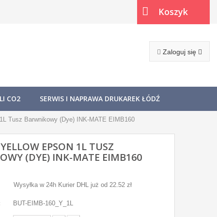
Koszyk
(pusty)
Zaloguj się
I CO2
SERWIS I NAPRAWA DRUKAREK ŁÓDŹ
n 1L Tusz Barwnikowy (Dye) INK-MATE EIMB160
 YELLOW EPSON 1L TUSZ
OWY (DYE) INK-MATE EIMB160
Wysyłka w 24h Kurier DHL już od 22.52 zł
:
BUT-EIMB-160_Y_1L