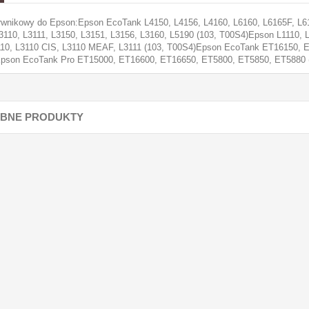
rwnikowy do Epson:Epson EcoTank L4150, L4156, L4160, L6160, L6165F, L6
L3110, L3111, L3150, L3151, L3156, L3160, L5190 (103, T00S4)Epson L1110
110, L3110 CIS, L3110 MEAF, L3111 (103, T00S4)Epson EcoTank ET16150, 
pson EcoTank Pro ET15000, ET16600, ET16650, ET5800, ET5850, ET5880 (
BNE PRODUKTY