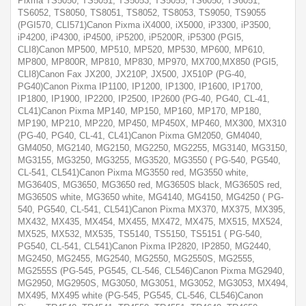
Pixma TS5050, TS5051, TS5053, TS5055, TS6050, TS6051,
TS6052, TS8050, TS8051, TS8052, TS8053, TS9050, TS9055
(PGI570, CLI571)Canon Pixma iX4000, iX5000, iP3300, iP3500,
iP4200, iP4300, iP4500, iP5200, iP5200R, iP5300 (PGI5,
CLI8)Canon MP500, MP510, MP520, MP530, MP600, MP610,
MP800, MP800R, MP810, MP830, MP970, MX700,MX850 (PGI5,
CLI8)Canon Fax JX200, JX210P, JX500, JX510P (PG-40,
PG40)Canon Pixma IP1100, IP1200, IP1300, IP1600, IP1700,
IP1800, IP1900, IP2200, IP2500, IP2600 (PG-40, PG40, CL-41,
CL41)Canon Pixma MP140, MP150, MP160, MP170, MP180,
MP190, MP210, MP220, MP450, MP450X, MP460, MX300, MX310
(PG-40, PG40, CL-41, CL41)Canon Pixma GM2050, GM4040,
GM4050, MG2140, MG2150, MG2250, MG2255, MG3140, MG3150,
MG3155, MG3250, MG3255, MG3520, MG3550 ( PG-540, PG540,
CL-541, CL541)Canon Pixma MG3550 red, MG3550 white,
MG3640S, MG3650, MG3650 red, MG3650S black, MG3650S red,
MG3650S white, MG3650 white, MG4140, MG4150, MG4250 ( PG-
540, PG540, CL-541, CL541)Canon Pixma MX370, MX375, MX395,
MX432, MX435, MX454, MX455, MX472, MX475, MX515, MX524,
MX525, MX532, MX535, TS5140, TS5150, TS5151 ( PG-540,
PG540, CL-541, CL541)Canon Pixma IP2820, IP2850, MG2440,
MG2450, MG2455, MG2540, MG2550, MG2550S, MG2555,
MG2555S (PG-545, PG545, CL-546, CL546)Canon Pixma MG2940,
MG2950, MG2950S, MG3050, MG3051, MG3052, MG3053, MX494,
MX495, MX495 white (PG-545, PG545, CL-546, CL546)Canon